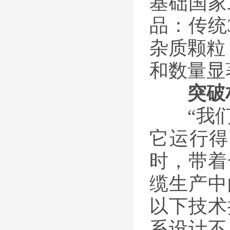
基础国家
品：传统
杂质颗粒
和数量显
突破
“我们
它运行得
时，带着
缆生产中
以下技术
系设计不