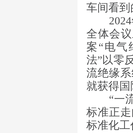
车间看到
2024年
全体会议
案“电
法”以零
流绝缘系
就获得国
“一流
标准正走
标准化工