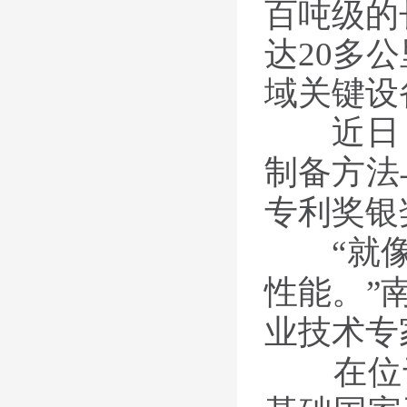
百吨级的
达20多
域关键设
近日，
制备方法
专利奖银
“就
性能。”
业技术专
在位于