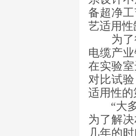
备超净工
艺适用性
为了彻
电缆产业
在实验室
对比试验
适用性的
“大多
为了解决
几年的时