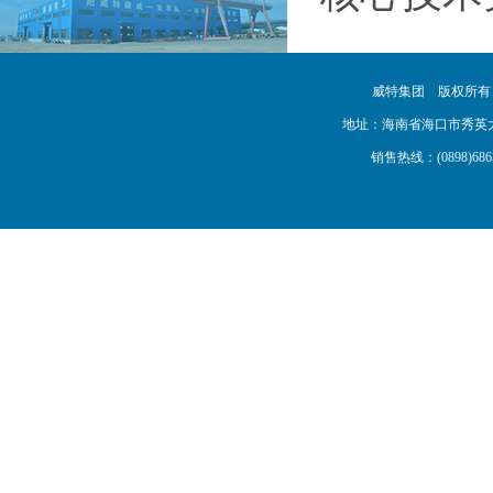
威特集团 版权所
地址：海南省海口市秀英大道16号
销售热线：(0898)68638