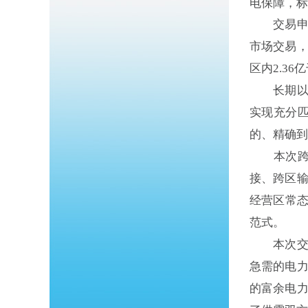
电保障，标
交易申报
市场交易
区内2.3
长期以来
实现充分
的、精确到
本次跨电
接、跨区
经营区常态
范式。
本次交易
急需的电
的富余电