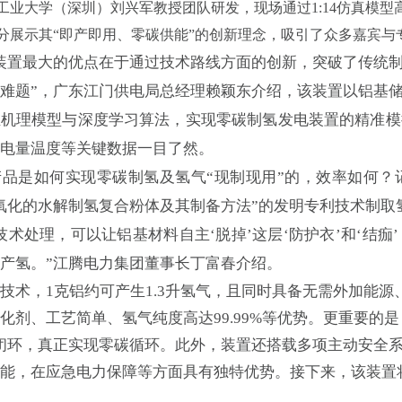
工业大学（深圳）刘兴军教授团队研发，现场通过1:14仿真模
分展示其“即产即用、零碳供能”的创新理念，吸引了众多嘉宾与
置最大的优点在于通过技术路线方面的创新，突破了传统制
难题”，广东江门供电局总经理赖颖东介绍，该装置以铝基
维机理模型与深度学习算法，实现零碳制氢发电装置的精准模
电量温度等关键数据一目了然。
是如何实现零碳制氢及氢气“现制现用”的，效率如何？
氧化的水解制氢复合粉体及其制备方法”的发明专利技术制取
处理，可以让铝基材料自主‘脱掉’这层‘防护衣’和‘结痂
产氢。”江腾电力集团董事长丁富春介绍。
，1克铝约可产生1.3升氢气，且同时具备无需外加能源
化剂、工艺简单、氢气纯度高达99.99%等优势。更重要的
闭环，真正实现零碳循环。此外，装置还搭载多项主动安全
能，在应急电力保障等方面具有独特优势。接下来，该装置