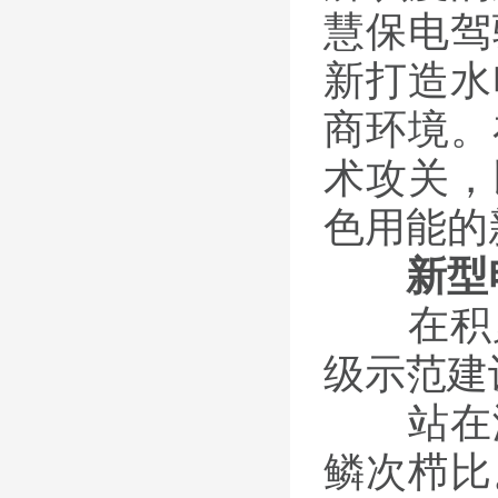
慧保电驾
新打造水
商环境。
术攻关，
色用能的
新型
在积累
级示范建
站在海
鳞次栉比