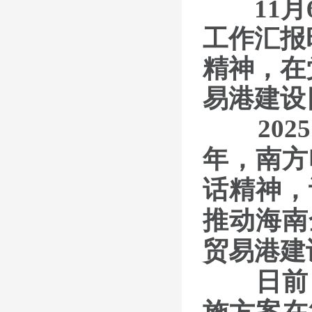
11
工作汇报
精神，在
易港建设
20
年，南方
话精神，
推动海南
贸易港建
日前