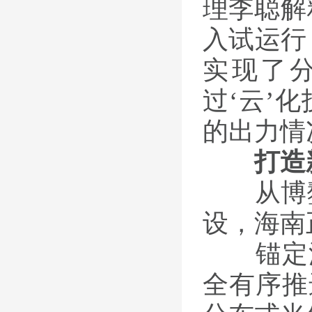
理李聪解
入试运行
实现了
过‘云’
的出力情
打造
从博鳌的
设，海南
锚定深
全有序推