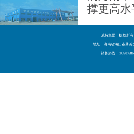
撑更高水
威特集团 版权所
地址：海南省海口市秀英大道16号
销售热线：(0898)68638