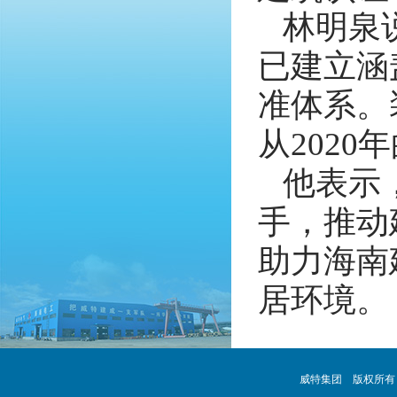
林明泉
已建立涵
准体系。
从2020
他表示
手，推动
助力海南
居环境。
威特集团 版权所