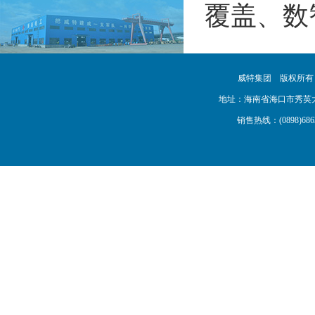
覆盖、数
威特集团 版权所
地址：海南省海口市秀英大道16号
销售热线：(0898)68638