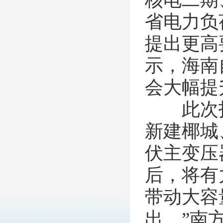
省电力负
提出更高
示，海南
会大幅提
此次投产
新建椰城
伏主变压
后，将有
带动大容
出。”南