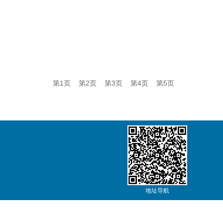
第1页
第2页
第3页
第4页
第5页
地址导航