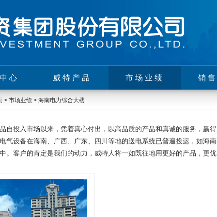
中心
威特产品
市场业绩
销
页
>
市场业绩
> 海南电力综合大楼
自投入市场以来，凭着真心付出，以高品质的产品和真诚的服务，赢得
电气设备在海南、广西、广东、四川等地的送电系统已普遍投运，如海南
中。客户的肯定是我们的动力，威特人将一如既往地用更好的产品，更优